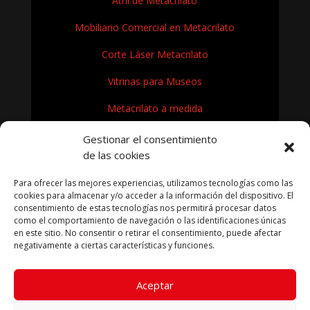
Atril de Metacrilato
Mobiliario Comercial en Metacrilato
Corte Láser Metacrilato
Vitrinas para Museos
Metacrilato a medida
Rótulos en Metacrilato
Gestionar el consentimiento
de las cookies
Expositores de metacrilato para museos
Para ofrecer las mejores experiencias, utilizamos tecnologías como las
¿Cómo se fabrica el metacrilato?
cookies para almacenar y/o acceder a la información del dispositivo. El
consentimiento de estas tecnologías nos permitirá procesar datos
como el comportamiento de navegación o las identificaciones únicas
en este sitio. No consentir o retirar el consentimiento, puede afectar
negativamente a ciertas características y funciones.
KRYFIL METACRILATO SL 2026
Aceptar
Aviso legal
|
Política de privacidad
|
Política de cookies
|
Términos condiciones compra