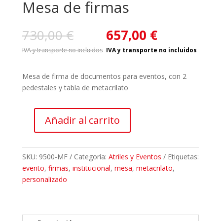
Mesa de firmas
El
El
730,00
€
657,00
€
precio
prec
original
actu
era:
es:
730,00 €.
657,
Mesa de firma de documentos para eventos, con 2
pedestales y tabla de metacrilato
Añadir al carrito
Mesa
de
firmas
SKU:
9500-MF
Categoría:
Atriles y Eventos
Etiquetas:
cantidad
evento
,
firmas
,
institucional
,
mesa
,
metacrilato
,
personalizado