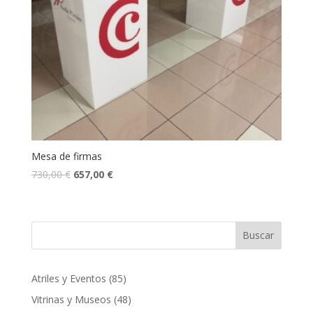
Mesa de firmas
El
El
730,00
€
657,00
€
precio
precio
original
actual
era:
es:
Buscar
730,00 €.
657,00 €.
85
Atriles y Eventos
85
productos
48
Vitrinas y Museos
48