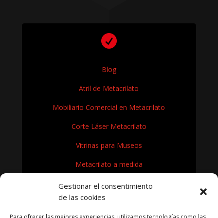

Blog
Atril de Metacrilato
Mobiliario Comercial en Metacrilato
Corte Láser Metacrilato
Vitrinas para Museos
Metacrilato a medida
Rótulos en Metacrilato
Gestionar el consentimiento
de las cookies
Expositores de metacrilato para museos
Para ofrecer las mejores experiencias, utilizamos tecnologías como las