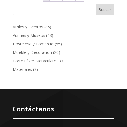
Buscar
85
Atriles y Eventos
85
productos
48
Vitrinas y Museos
48
productos
55
Hostelería y Comercio
55
productos
20
Mueble y Decoración
20
productos
37
Corte Láser Metacrilato
37
productos
8
Materiales
8
productos
Contáctanos