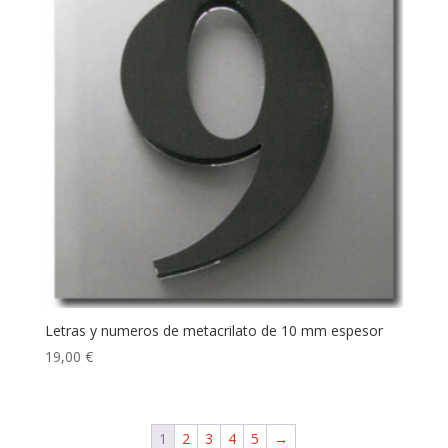
Letras y numeros de metacrilato de 10 mm espesor
19,00
€
1
2
3
4
5
→