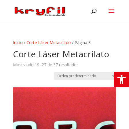
Inicio
/
Corte Láser Metacrilato
/ Página 3
Corte Láser Metacrilato
Mostrando 19–27 de 37 resultados
Abrir