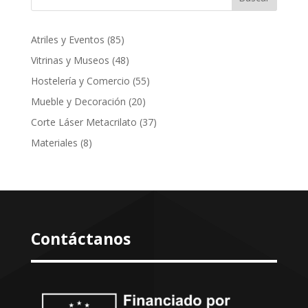
85
Atriles y Eventos
85
productos
48
Vitrinas y Museos
48
productos
55
Hostelería y Comercio
55
productos
20
Mueble y Decoración
20
productos
37
Corte Láser Metacrilato
37
productos
8
Materiales
8
productos
Contáctanos