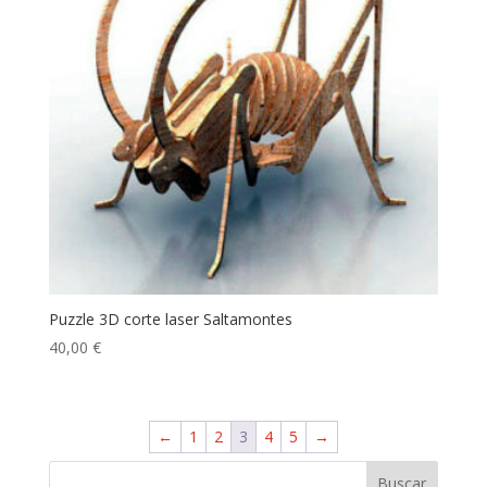
Puzzle 3D corte laser Saltamontes
40,00
€
←
1
2
3
4
5
→
Buscar