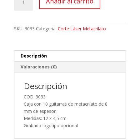
Añadir al carrito
metacrilato
–
Guitarra
cantidad
SKU:
3033
Categoría:
Corte Láser Metacrilato
Descripción
Valoraciones (0)
Descripción
COD. 3033
Caja con 10 guitarras de metacrilato de 8
mm de espesor.
Medidas: 12 x 4,5 cm
Grabado logotipo opcional