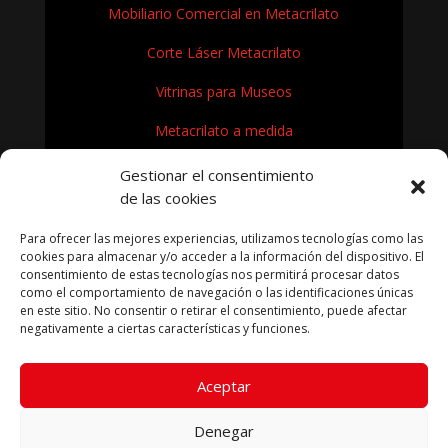
Mobiliario Comercial en Metacrilato
Corte Láser Metacrilato
Vitrinas para Museos
Metacrilato a medida
Rótulos en Metacrilato
Gestionar el consentimiento
de las cookies
Expositores de metacrilato para museos
Para ofrecer las mejores experiencias, utilizamos tecnologías como las
¿Cómo se fabrica el metacrilato?
cookies para almacenar y/o acceder a la información del dispositivo. El
consentimiento de estas tecnologías nos permitirá procesar datos
como el comportamiento de navegación o las identificaciones únicas
en este sitio. No consentir o retirar el consentimiento, puede afectar
negativamente a ciertas características y funciones.
KRYFIL METACRILATO SL 2026
Aceptar
Aviso legal
|
Política de privacidad
|
Política de cookies
|
Términos condiciones compra
Denegar