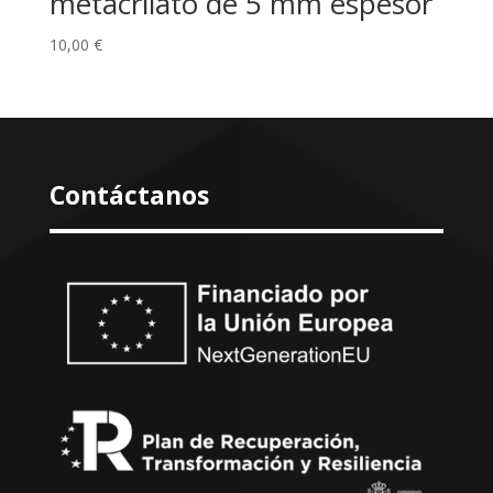
metacrilato de 5 mm espesor
10,00
€
Contáctanos