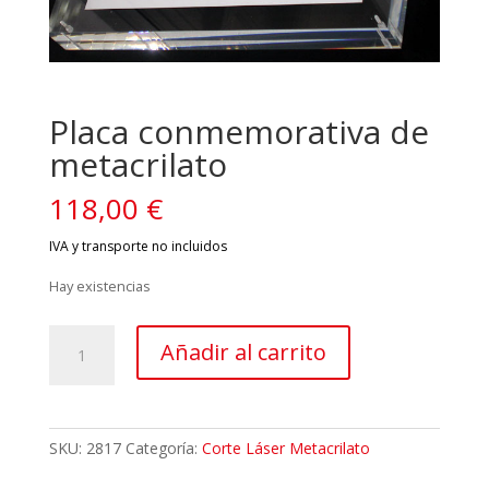
Placa conmemorativa de
metacrilato
118,00
€
Hay existencias
Placa
Añadir al carrito
conmemorativa
de
metacrilato
cantidad
SKU:
2817
Categoría:
Corte Láser Metacrilato