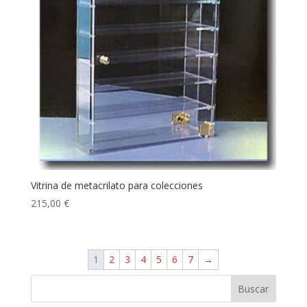
Vitrina de metacrilato para colecciones
215,00
€
1
2
3
4
5
6
7
→
Buscar