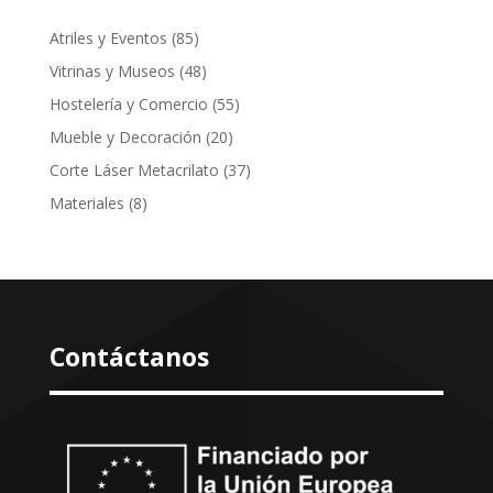
85
Atriles y Eventos
85
productos
48
Vitrinas y Museos
48
productos
55
Hostelería y Comercio
55
productos
20
Mueble y Decoración
20
productos
37
Corte Láser Metacrilato
37
productos
8
Materiales
8
productos
Contáctanos