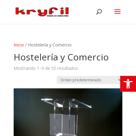
Inicio
/ Hostelería y Comercio
Hostelería y Comercio
Mostrando 1–9 de 55 resultados
Abrir