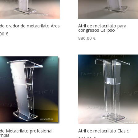
l de orador de metacrilato Ares
Atril de metacrilato para
congresos Calipso
,00
€
886,00
€
l de Metacrilato profesional
Atril de metacrilato Clasic
umbia