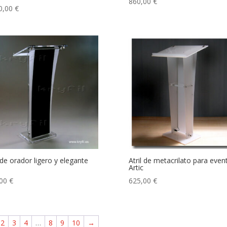
860,00
€
0,00
€
l de orador ligero y elegante
Atril de metacrilato para even
Artic
,00
€
625,00
€
2
3
4
…
8
9
10
→