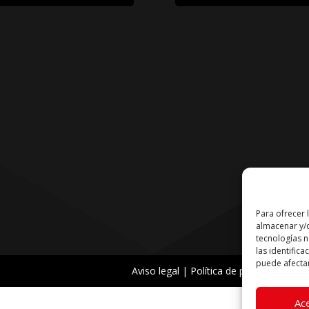
Para ofrecer 
almacenar y/o
tecnologías 
las identifica
puede afectar
Aviso legal
|
Política de privacidad
|
Pol
Ac