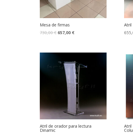
Mesa de firmas
Atri
El
El
730,00
€
657,00
€
655
precio
precio
original
actual
era:
es:
730,00 €.
657,00 €.
Atril de orador para lectura
Atri
Dinamic
Col