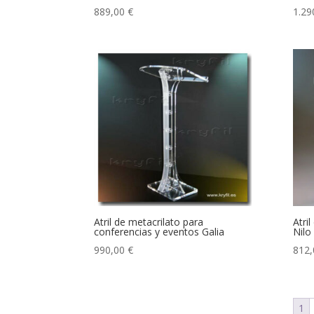
889,00
€
1.29
Atril de metacrilato para
Atri
conferencias y eventos Galia
Nilo
990,00
€
812
1