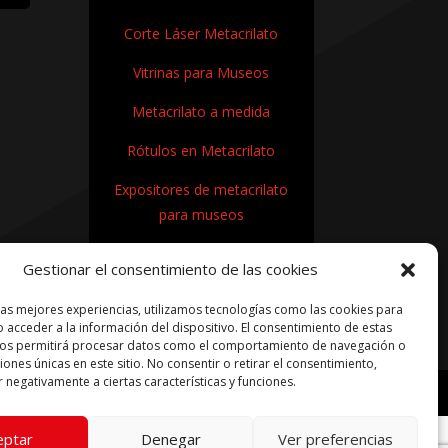
Corte Láser Metacrilato
Vitrinas para Museos
Metacrilato a medida
Rótulos en Metacrilato
Expositores de metacrilato
para museos
¿Cómo se fabrica el
Gestionar el consentimiento de las cookies
metacrilato?
las mejores experiencias, utilizamos tecnologías como las cookies para
 acceder a la información del dispositivo. El consentimiento de estas
nos permitirá procesar datos como el comportamiento de navegación o
ciones únicas en este sitio. No consentir o retirar el consentimiento,
 negativamente a ciertas características y funciones.
ítica de cookies
|
Términos condiciones compra
eptar
Denegar
Ver preferencias