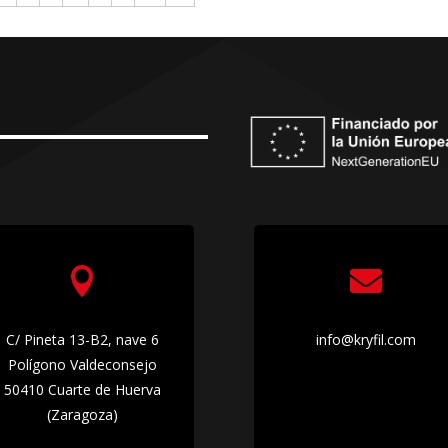


C/ Pineta 13-B2, nave 6
info@kryfil.com
Polígono Valdeconsejo
50410 Cuarte de Huerva
(Zaragoza)