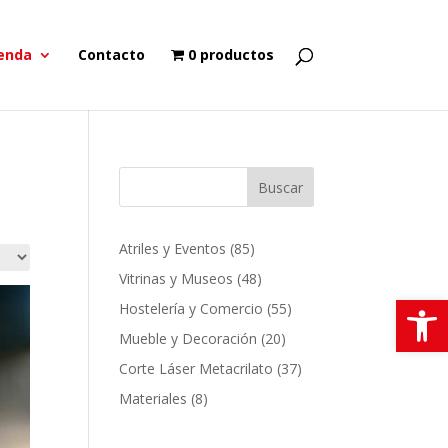
enda
Contacto
0 productos
Buscar
85
Atriles y Eventos
85
productos
48
Vitrinas y Museos
48
Abrir
productos
55
Hostelería y Comercio
55
productos
20
Mueble y Decoración
20
productos
37
Corte Láser Metacrilato
37
productos
8
Materiales
8
productos