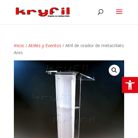
Inicio
/
Atriles y Eventos
/ Atril de orador de metacrilato
Ares
Abrir