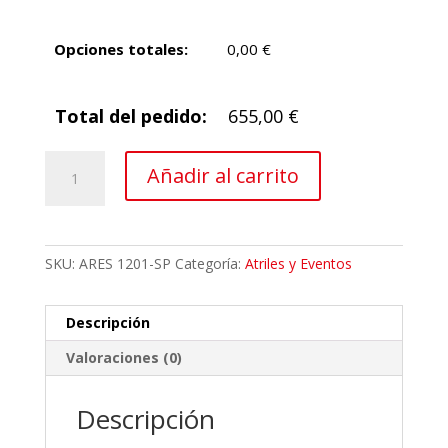
Opciones totales:
0,00
€
Total del pedido:
655,00
€
Atril
Añadir al carrito
de
orador
de
metacrilato
SKU:
ARES 1201-SP
Categoría:
Atriles y Eventos
Ares
cantidad
Descripción
Valoraciones (0)
Descripción