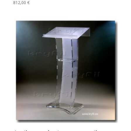
812,00
€