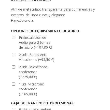
Atril de metacrilato transparente para conferencias y
eventos, de línea curva y elegante
Hay existencias
OPCIONES DE EQUIPAMIENTO DE AUDIO
Preinstalación de
Audio para 2 tomas
de micro
(
+
107,80
€
)
2 uds. Bases Anti-
Vibraciones
(
+
93,50
€
)
2 uds. Micrófonos
conferencia
(
+
275,00
€
)
1 ud. Micrófono
conferencia
(
+
165,00
€
)
CAJA DE TRANSPORTE PROFESIONAL
Flight-case standard