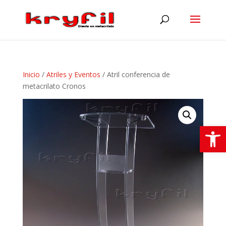
Inicio
/
Atriles y Eventos
/ Atril conferencia de
metacrilato Cronos
Abrir