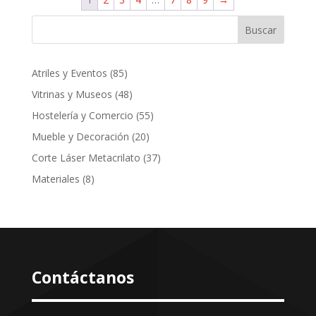
Buscar
85
Atriles y Eventos
85
productos
48
Vitrinas y Museos
48
productos
55
Hostelería y Comercio
55
productos
20
Mueble y Decoración
20
productos
37
Corte Láser Metacrilato
37
productos
8
Materiales
8
productos
Contáctanos