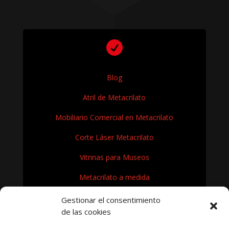

Blog
Atril de Metacrilato
Mobiliario Comercial en Metacrilato
Corte Láser Metacrilato
Vitrinas para Museos
Metacrilato a medida
Rótulos en Metacrilato
Gestionar el consentimiento
de las cookies
Expositores de metacrilato para museos