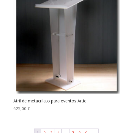
Atril de metacrilato para eventos Artic
625,00
€
1
2
3
4
…
7
8
9
→