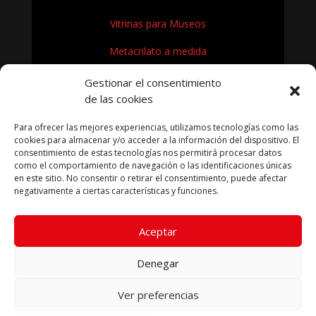
Vitrinas para Museos
Metacrilato a medida
Rótulos en Metacrilato
Gestionar el consentimiento
de las cookies
Expositores de metacrilato para museos
Para ofrecer las mejores experiencias, utilizamos tecnologías como las
¿Cómo se fabrica el metacrilato?
cookies para almacenar y/o acceder a la información del dispositivo. El
consentimiento de estas tecnologías nos permitirá procesar datos
como el comportamiento de navegación o las identificaciones únicas
en este sitio. No consentir o retirar el consentimiento, puede afectar
negativamente a ciertas características y funciones.
KRYFIL METACRILATO SL 2026
Aceptar
Aviso legal
|
Política de privacidad
|
Política de cookies
|
Términos condiciones compra
Denegar
Ver preferencias