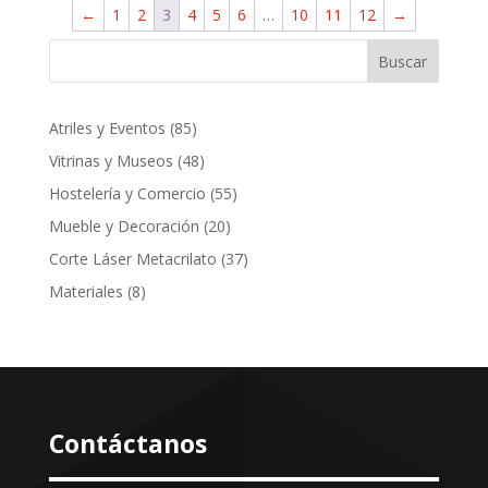
←
1
2
3
4
5
6
…
10
11
12
→
Buscar
85
Atriles y Eventos
85
productos
48
Vitrinas y Museos
48
productos
55
Hostelería y Comercio
55
productos
20
Mueble y Decoración
20
productos
37
Corte Láser Metacrilato
37
productos
8
Materiales
8
productos
Contáctanos