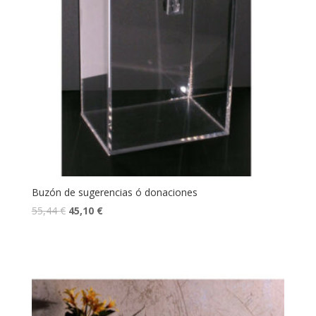
Buzón de sugerencias ó donaciones
El
El
55,44
€
45,10
€
precio
precio
original
actual
era:
es:
55,44 €.
45,10 €.