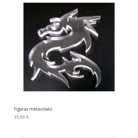
Figuras metacrilato
35,00
€