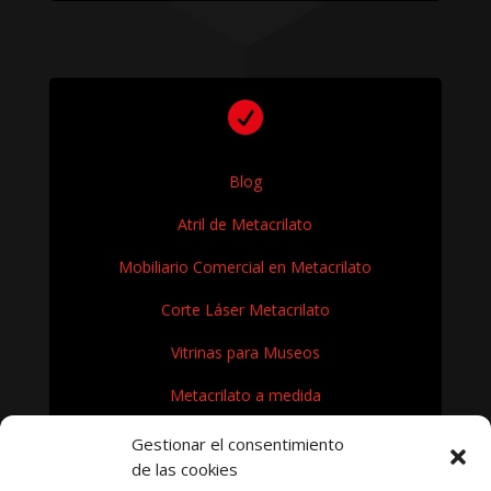

Blog
Atril de Metacrilato
Mobiliario Comercial en Metacrilato
Corte Láser Metacrilato
Vitrinas para Museos
Metacrilato a medida
Rótulos en Metacrilato
Gestionar el consentimiento
de las cookies
Expositores de metacrilato para museos