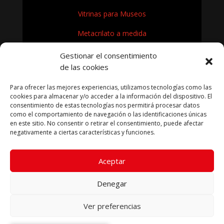
Vitrinas para Museos
Metacrilato a medida
Rótulos en Metacrilato
Gestionar el consentimiento
de las cookies
Expositores de metacrilato para museos
Para ofrecer las mejores experiencias, utilizamos tecnologías como las
¿Cómo se fabrica el metacrilato?
cookies para almacenar y/o acceder a la información del dispositivo. El
consentimiento de estas tecnologías nos permitirá procesar datos
como el comportamiento de navegación o las identificaciones únicas
en este sitio. No consentir o retirar el consentimiento, puede afectar
negativamente a ciertas características y funciones.
KRYFIL METACRILATO SL 2026
Aceptar
Aviso legal
|
Política de privacidad
|
Política de cookies
|
Términos condiciones compra
Denegar
Ver preferencias