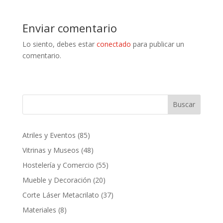
Enviar comentario
Lo siento, debes estar
conectado
para publicar un
comentario.
Buscar
85
Atriles y Eventos
85
productos
48
Vitrinas y Museos
48
productos
55
Hostelería y Comercio
55
productos
20
Mueble y Decoración
20
productos
37
Corte Láser Metacrilato
37
productos
8
Materiales
8
productos