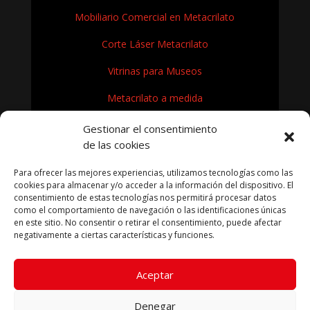
Mobiliario Comercial en Metacrilato
Corte Láser Metacrilato
Vitrinas para Museos
Metacrilato a medida
Rótulos en Metacrilato
Gestionar el consentimiento
de las cookies
Expositores de metacrilato para museos
Para ofrecer las mejores experiencias, utilizamos tecnologías como las
¿Cómo se fabrica el metacrilato?
cookies para almacenar y/o acceder a la información del dispositivo. El
consentimiento de estas tecnologías nos permitirá procesar datos
como el comportamiento de navegación o las identificaciones únicas
en este sitio. No consentir o retirar el consentimiento, puede afectar
negativamente a ciertas características y funciones.
KRYFIL METACRILATO SL 2026
Aceptar
Aviso legal
|
Política de privacidad
|
Política de cookies
|
Términos condiciones compra
Denegar