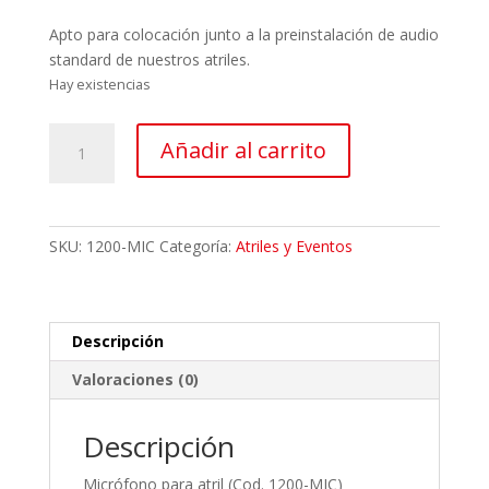
Apto para colocación junto a la preinstalación de audio
standard de nuestros atriles.
Hay existencias
Micrófono
Añadir al carrito
de
conferencia
para
atriles
SKU:
1200-MIC
Categoría:
Atriles y Eventos
cantidad
Descripción
Valoraciones (0)
Descripción
Micrófono para atril (Cod. 1200-MIC)