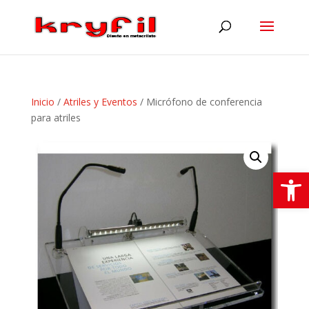
Inicio
/
Atriles y Eventos
/ Micrófono de conferencia
para atriles
Abrir