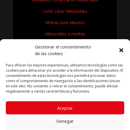
Corte Láser Metacrilato
Vitrinas para Museos
Metacrilato a medida
Rótulos en Metacrilato
Gestionar el consentimiento
de las cookies
Expositores de metacrilato para museos
Para ofrecer las mejores experiencias, utilizamos tecnologías como las
¿Cómo se fabrica el metacrilato?
cookies para almacenar y/o acceder a la información del dispositivo. El
consentimiento de estas tecnologías nos permitirá procesar datos
como el comportamiento de navegación o las identificaciones únicas
en este sitio. No consentir o retirar el consentimiento, puede afectar
negativamente a ciertas características y funciones.
KRYFIL METACRILATO SL 2026
Aceptar
Aviso legal
|
Política de privacidad
|
Política de cookies
|
Términos condiciones compra
Denegar