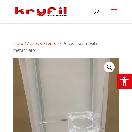
Inicio
/
Atriles y Eventos
/ Posavasos móvil de
metacrilato
Abrir