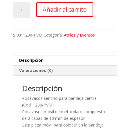
Posavasos
Añadir al carrito
móvil
de
metacrilato
cantidad
SKU:
1200-PVM
Categoría:
Atriles y Eventos
Descripción
Valoraciones (0)
Descripción
Posavasos sencillo para bandeja central
(Cod. 1200-PVM)
Posavasos móvil de metacrilato compuesto
de 2 capas de 10 mm de espesor.
Esta pieza móvil para colocar en la bandeja