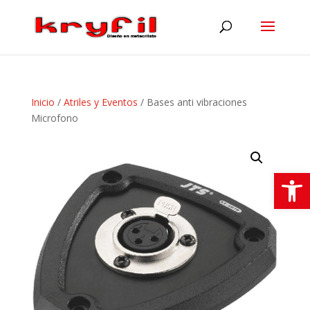
Inicio
/
Atriles y Eventos
/ Bases anti vibraciones
Microfono
Abrir