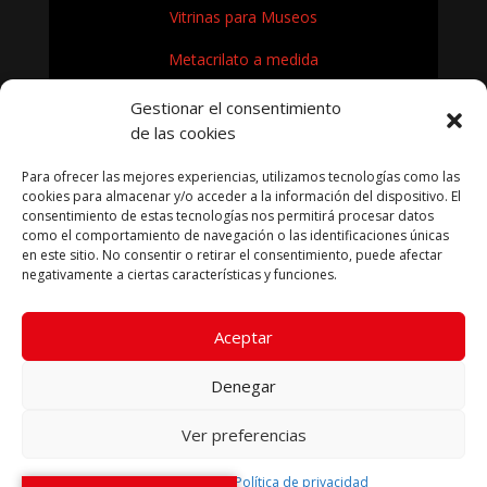
Vitrinas para Museos
Metacrilato a medida
Rótulos en Metacrilato
Gestionar el consentimiento
de las cookies
Expositores de metacrilato para museos
Para ofrecer las mejores experiencias, utilizamos tecnologías como las
¿Cómo se fabrica el metacrilato?
cookies para almacenar y/o acceder a la información del dispositivo. El
consentimiento de estas tecnologías nos permitirá procesar datos
como el comportamiento de navegación o las identificaciones únicas
en este sitio. No consentir o retirar el consentimiento, puede afectar
negativamente a ciertas características y funciones.
KRYFIL METACRILATO SL 2026
Aceptar
Aviso legal
|
Política de privacidad
|
Política de cookies
|
Términos condiciones compra
Denegar
Ver preferencias
Política de cookies
Política de privacidad