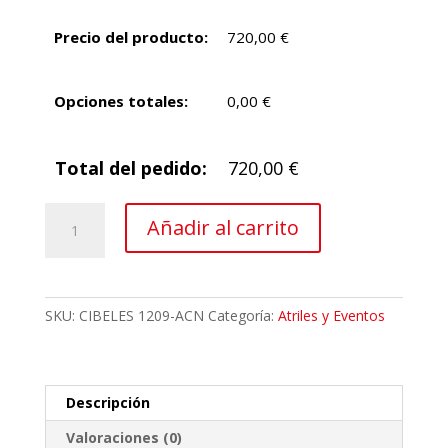
Precio del producto:
720,00
€
Opciones totales:
0,00
€
Total del pedido:
720,00
€
Atril
Añadir al carrito
desmontable
de
metacrilato
Cibeles
SKU:
CIBELES 1209-ACN
Categoría:
Atriles y Eventos
cantidad
Descripción
Valoraciones (0)