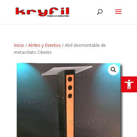
Inicio
/
Atriles y Eventos
/ Atril desmontable de
metacrilato Cibeles
Abrir