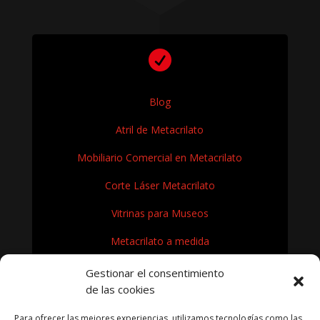

Blog
Atril de Metacrilato
Mobiliario Comercial en Metacrilato
Corte Láser Metacrilato
Vitrinas para Museos
Metacrilato a medida
Rótulos en Metacrilato
Gestionar el consentimiento
de las cookies
Expositores de metacrilato para museos
Para ofrecer las mejores experiencias, utilizamos tecnologías como las