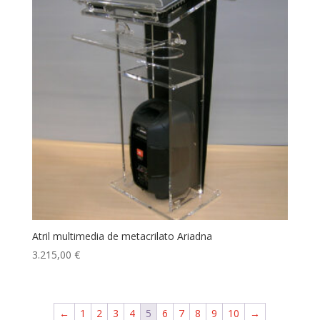
Atril multimedia de metacrilato Ariadna
3.215,00
€
←
1
2
3
4
5
6
7
8
9
10
→