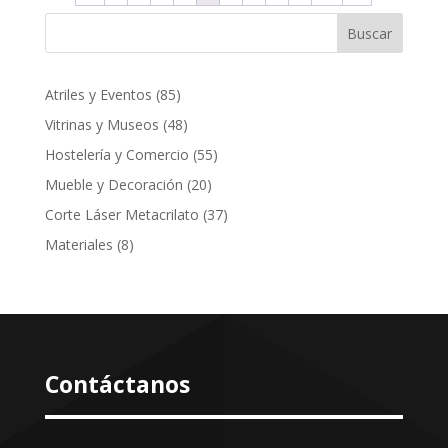
Buscar
85
Atriles y Eventos
85
productos
48
Vitrinas y Museos
48
productos
55
Hostelería y Comercio
55
productos
20
Mueble y Decoración
20
productos
37
Corte Láser Metacrilato
37
productos
8
Materiales
8
productos
Contáctanos