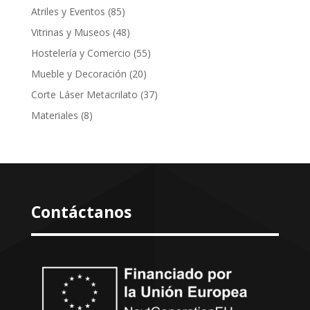
85
Atriles y Eventos
85
productos
48
Vitrinas y Museos
48
productos
55
Hostelería y Comercio
55
productos
20
Mueble y Decoración
20
productos
37
Corte Láser Metacrilato
37
productos
8
Materiales
8
productos
Contáctanos