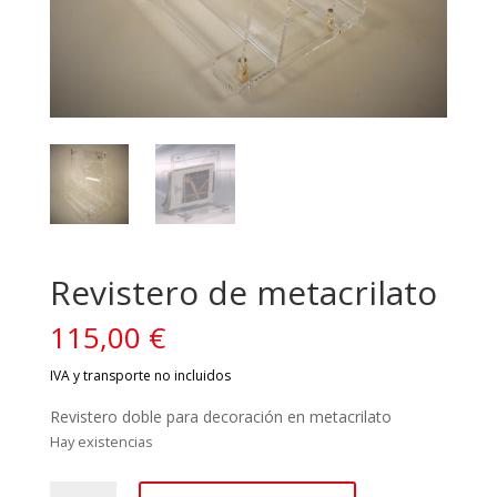
Revistero de metacrilato
115,00
€
Revistero doble para decoración en metacrilato
Hay existencias
Revistero