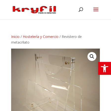
Inicio
/
Hostelería y Comercio
/ Revistero de
metacrilato
Abrir