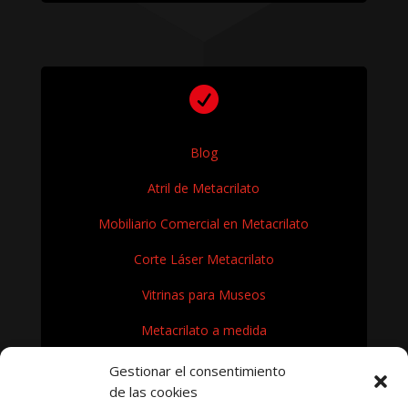

Blog
Atril de Metacrilato
Mobiliario Comercial en Metacrilato
Corte Láser Metacrilato
Vitrinas para Museos
Metacrilato a medida
Rótulos en Metacrilato
Gestionar el consentimiento
de las cookies
Expositores de metacrilato para museos