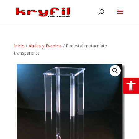
Inicio
/
Atriles y Eventos
/ Pedestal metacrilato
transparente
Abrir