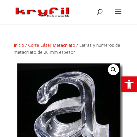
Inicio
/
Corte Láser Metacrilato
/ Letras y numeros de
metacrilato de 20 mm espesor
Abrir