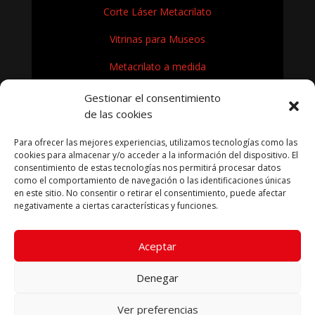
Corte Láser Metacrilato
Vitrinas para Museos
Metacrilato a medida
Rótulos en Metacrilato
Gestionar el consentimiento
de las cookies
Expositores de metacrilato para museos
Para ofrecer las mejores experiencias, utilizamos tecnologías como las
¿Cómo se fabrica el metacrilato?
cookies para almacenar y/o acceder a la información del dispositivo. El
consentimiento de estas tecnologías nos permitirá procesar datos
como el comportamiento de navegación o las identificaciones únicas
en este sitio. No consentir o retirar el consentimiento, puede afectar
negativamente a ciertas características y funciones.
KRYFIL METACRILATO SL 2026
Aceptar
Aviso legal
|
Política de privacidad
|
Política de cookies
|
Términos condiciones compra
Denegar
Ver preferencias