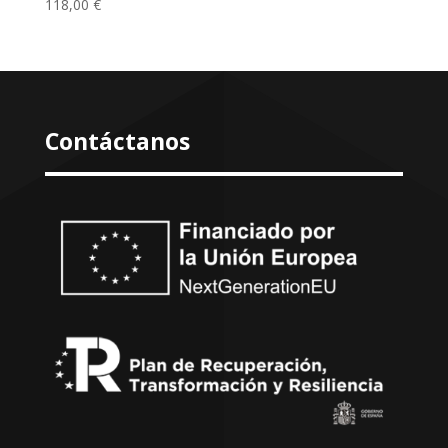
118,00
€
Contáctanos