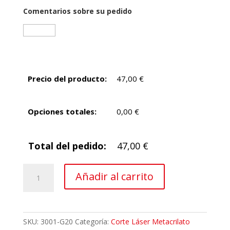
Comentarios sobre su pedido
Precio del producto:
47,00
€
Opciones totales:
0,00
€
Total del pedido:
47,00
€
Letras
Añadir al carrito
y
numeros
de
metacrilato
SKU:
3001-G20
Categoría:
Corte Láser Metacrilato
de