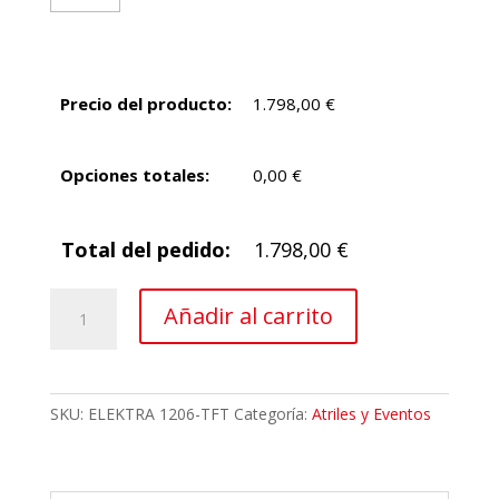
Precio del producto:
1.798,00
€
Opciones totales:
0,00
€
Total del pedido:
1.798,00
€
Atril
Añadir al carrito
multimedia
de
metacrilato
Elektra
SKU:
ELEKTRA 1206-TFT
Categoría:
Atriles y Eventos
cantidad