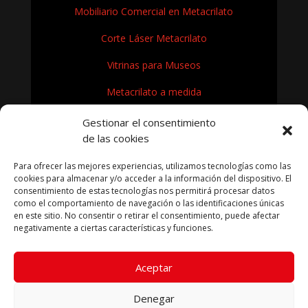
Mobiliario Comercial en Metacrilato
Corte Láser Metacrilato
Vitrinas para Museos
Metacrilato a medida
Rótulos en Metacrilato
Gestionar el consentimiento
de las cookies
Expositores de metacrilato para museos
Para ofrecer las mejores experiencias, utilizamos tecnologías como las
¿Cómo se fabrica el metacrilato?
cookies para almacenar y/o acceder a la información del dispositivo. El
consentimiento de estas tecnologías nos permitirá procesar datos
como el comportamiento de navegación o las identificaciones únicas
en este sitio. No consentir o retirar el consentimiento, puede afectar
negativamente a ciertas características y funciones.
KRYFIL METACRILATO SL 2026
Aceptar
Aviso legal
|
Política de privacidad
|
Política de cookies
|
Términos condiciones compra
Denegar