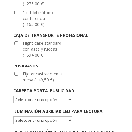
(
+
275,00
€
)
1 ud. Micrófono
conferencia
(
+
165,00
€
)
CAJA DE TRANSPORTE PROFESIONAL
Flight-case standard
con asas y ruedas
(
+
594,00
€
)
POSAVASOS
Fijo encastrado en la
mesa
(
+
49,50
€
)
CARPETA PORTA-PUBLICIDAD
ILUMINACIÓN AUXILIAR LED PARA LECTURA
PERSONALIZACIÓN DE LOGO Y TEXTOS EN PLACA