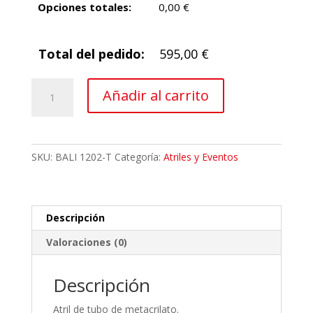
Opciones totales:
0,00
€
Total del pedido:
595,00
€
Atril
Añadir al carrito
de
Tubo
de
Metacrilato
SKU:
BALI 1202-T
Categoría:
Atriles y Eventos
Bali
cantidad
Descripción
Valoraciones (0)
Descripción
Atril de tubo de metacrilato.