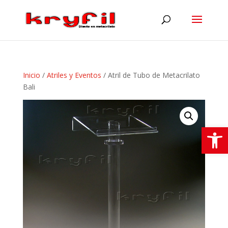
Inicio
/
Atriles y Eventos
/ Atril de Tubo de Metacrilato
Bali
Abrir