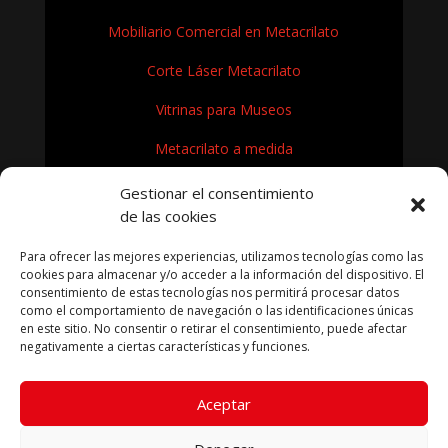
Mobiliario Comercial en Metacrilato
Corte Láser Metacrilato
Vitrinas para Museos
Metacrilato a medida
Rótulos en Metacrilato
Gestionar el consentimiento
de las cookies
Expositores de metacrilato para museos
Para ofrecer las mejores experiencias, utilizamos tecnologías como las
¿Cómo se fabrica el metacrilato?
cookies para almacenar y/o acceder a la información del dispositivo. El
consentimiento de estas tecnologías nos permitirá procesar datos
como el comportamiento de navegación o las identificaciones únicas
en este sitio. No consentir o retirar el consentimiento, puede afectar
negativamente a ciertas características y funciones.
KRYFIL METACRILATO SL 2026
Aceptar
Aviso legal
|
Política de privacidad
|
Política de cookies
|
Términos condiciones compra