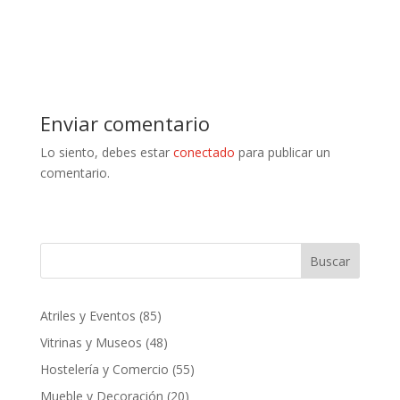
Enviar comentario
Lo siento, debes estar
conectado
para publicar un
comentario.
Buscar
85
Atriles y Eventos
85
productos
48
Vitrinas y Museos
48
productos
55
Hostelería y Comercio
55
productos
20
Mueble y Decoración
20