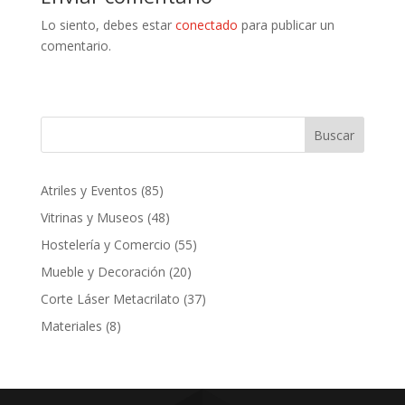
Lo siento, debes estar
conectado
para publicar un
comentario.
Buscar
85
Atriles y Eventos
85
productos
48
Vitrinas y Museos
48
productos
55
Hostelería y Comercio
55
productos
20
Mueble y Decoración
20
productos
37
Corte Láser Metacrilato
37
productos
8
Materiales
8
productos