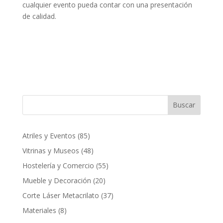
cualquier evento pueda contar con una presentación
de calidad.
Buscar
85
Atriles y Eventos
85
productos
48
Vitrinas y Museos
48
productos
55
Hostelería y Comercio
55
productos
20
Mueble y Decoración
20
productos
37
Corte Láser Metacrilato
37
productos
8
Materiales
8
productos