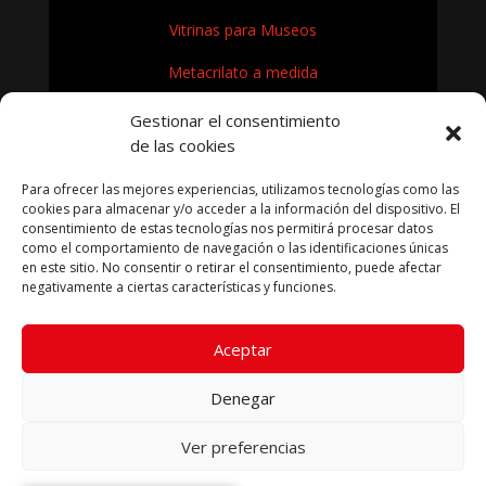
Vitrinas para Museos
Metacrilato a medida
Rótulos en Metacrilato
Gestionar el consentimiento
de las cookies
Expositores de metacrilato para museos
Para ofrecer las mejores experiencias, utilizamos tecnologías como las
¿Cómo se fabrica el metacrilato?
cookies para almacenar y/o acceder a la información del dispositivo. El
consentimiento de estas tecnologías nos permitirá procesar datos
como el comportamiento de navegación o las identificaciones únicas
en este sitio. No consentir o retirar el consentimiento, puede afectar
negativamente a ciertas características y funciones.
KRYFIL METACRILATO SL 2026
Aceptar
Aviso legal
|
Política de privacidad
|
Política de cookies
|
Términos condiciones compra
Denegar
Ver preferencias