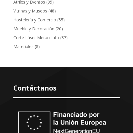
85
Atriles y Eventos
85
productos
48
Vitrinas y Museos
48
productos
55
Hostelería y Comercio
55
productos
20
Mueble y Decoración
20
productos
37
Corte Láser Metacrilato
37
productos
8
Materiales
8
productos
Contáctanos