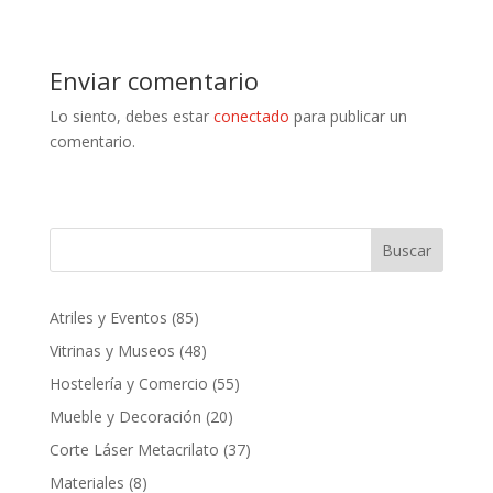
Enviar comentario
Lo siento, debes estar
conectado
para publicar un
comentario.
Buscar
85
Atriles y Eventos
85
productos
48
Vitrinas y Museos
48
productos
55
Hostelería y Comercio
55
productos
20
Mueble y Decoración
20
productos
37
Corte Láser Metacrilato
37
productos
8
Materiales
8