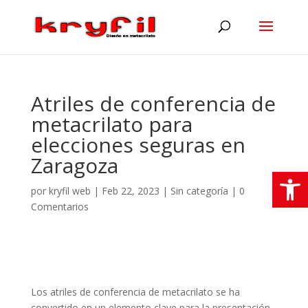
Atriles de conferencia de
metacrilato para
elecciones seguras en
Zaragoza
Abrir
por
kryfil web
|
Feb 22, 2023
|
Sin categoría
|
0
Comentarios
Los
atriles de conferencia de metacrilato
se ha
convertido en un
elemento clave
para la presentación