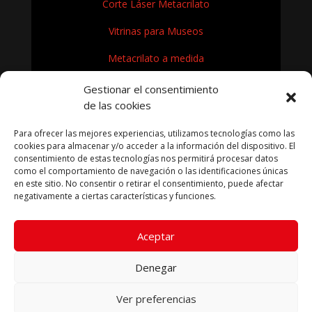
Corte Láser Metacrilato
Vitrinas para Museos
Metacrilato a medida
Rótulos en Metacrilato
Gestionar el consentimiento
de las cookies
Expositores de metacrilato para museos
Para ofrecer las mejores experiencias, utilizamos tecnologías como las
¿Cómo se fabrica el metacrilato?
cookies para almacenar y/o acceder a la información del dispositivo. El
consentimiento de estas tecnologías nos permitirá procesar datos
como el comportamiento de navegación o las identificaciones únicas
en este sitio. No consentir o retirar el consentimiento, puede afectar
negativamente a ciertas características y funciones.
KRYFIL METACRILATO SL 2026
Aceptar
Aviso legal
|
Política de privacidad
|
Política de cookies
|
Términos condiciones compra
Denegar
Ver preferencias