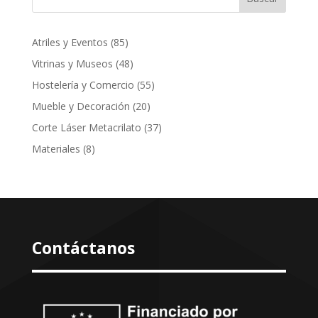
85
Atriles y Eventos
85
productos
48
Vitrinas y Museos
48
productos
55
Hostelería y Comercio
55
productos
20
Mueble y Decoración
20
productos
37
Corte Láser Metacrilato
37
productos
8
Materiales
8
productos
Contáctanos