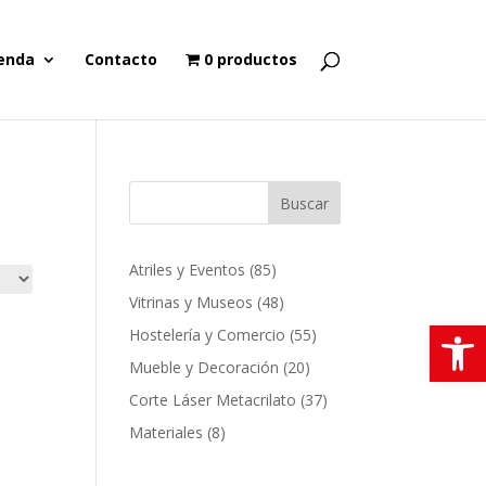
enda
Contacto
0 productos
Buscar
85
Atriles y Eventos
85
productos
48
Vitrinas y Museos
48
Abrir
productos
55
Hostelería y Comercio
55
productos
20
Mueble y Decoración
20
productos
37
Corte Láser Metacrilato
37
productos
8
Materiales
8
productos