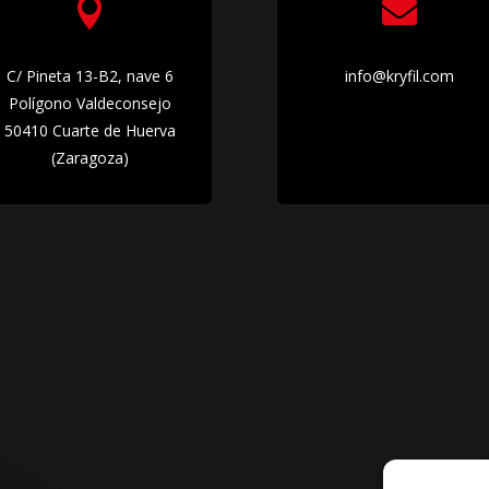


C/ Pineta 13-B2, nave 6
info@kryfil.com
Polígono Valdeconsejo
50410 Cuarte de Huerva
(Zaragoza)