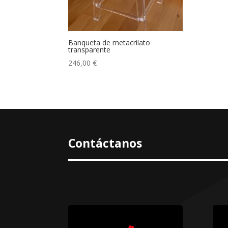
Banqueta de metacrilato
transparente
246,00
€
Contáctanos