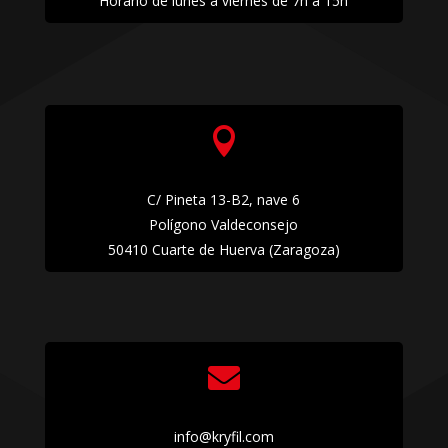
Horario de lunes a viernes de 7h a 15h

C/ Pineta 13-B2, nave 6
Polígono Valdeconsejo
50410 Cuarte de Huerva (Zaragoza)

info@kryfil.com