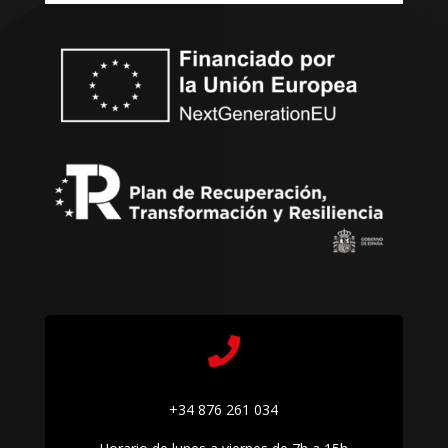

+34 876 261 034