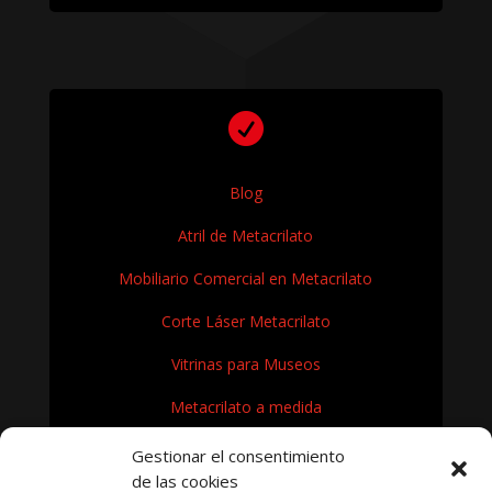

Blog
Atril de Metacrilato
Mobiliario Comercial en Metacrilato
Corte Láser Metacrilato
Vitrinas para Museos
Metacrilato a medida
Rótulos en Metacrilato
Gestionar el consentimiento
de las cookies