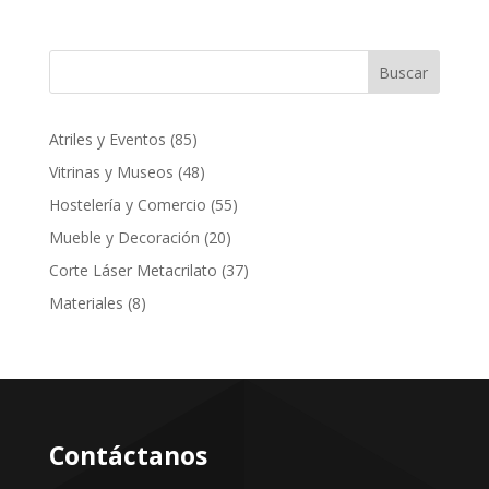
Buscar
85
Atriles y Eventos
85
productos
48
Vitrinas y Museos
48
productos
55
Hostelería y Comercio
55
productos
20
Mueble y Decoración
20
productos
37
Corte Láser Metacrilato
37
productos
8
Materiales
8
productos
Contáctanos