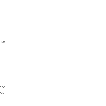
e se
ador
tos