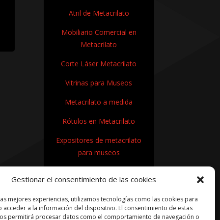
Atril de Metacrilato
Mobiliario Comercial en
Metacrilato
Corte Láser Metacrilato
Vitrinas para Museos
Metacrilato a medida
Rótulos en Metacrilato
Expositores de metacrilato
para museos
¿Cómo se fabrica el
Gestionar el consentimiento de las cookies
metacrilato?
las mejores experiencias, utilizamos tecnologías como las cookies para
 acceder a la información del dispositivo. El consentimiento de estas
nos permitirá procesar datos como el comportamiento de navegación o