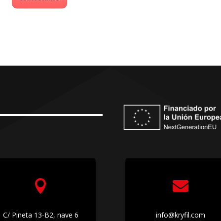


C/ Pineta 13-B2, nave 6
info@kryfil.com