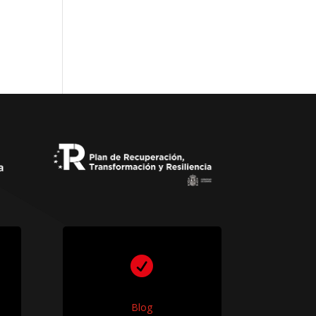

Blog