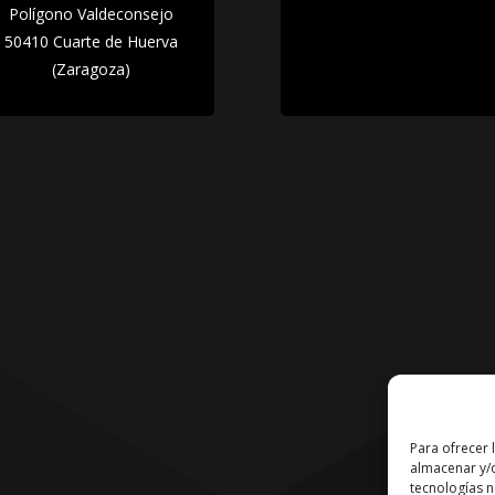
Polígono Valdeconsejo
50410 Cuarte de Huerva
(Zaragoza)
Para ofrecer 
almacenar y/o
tecnologías 