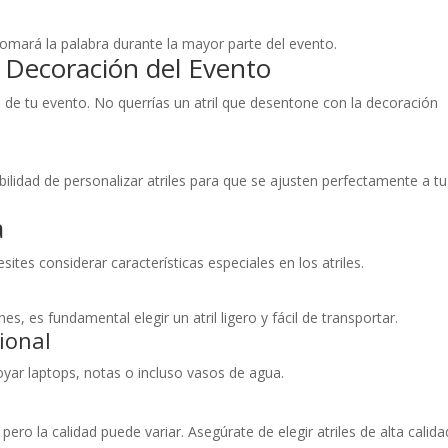
omará la palabra durante la mayor parte del evento.
a Decoración del Evento
ca de tu evento. No querrías un atril que desentone con la decoración
idad de personalizar atriles para que se ajusten perfectamente a tu
a
tes considerar características especiales en los atriles.
es, es fundamental elegir un atril ligero y fácil de transportar.
ional
oyar laptops, notas o incluso vasos de agua.
 pero la calidad puede variar. Asegúrate de elegir atriles de alta calida