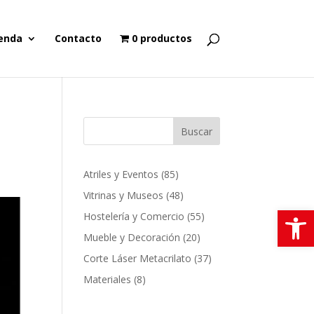
enda
Contacto
0 productos
Buscar
85
Atriles y Eventos
85
productos
48
Vitrinas y Museos
48
Abrir
productos
55
Hostelería y Comercio
55
productos
20
Mueble y Decoración
20
productos
37
Corte Láser Metacrilato
37
productos
8
Materiales
8
productos