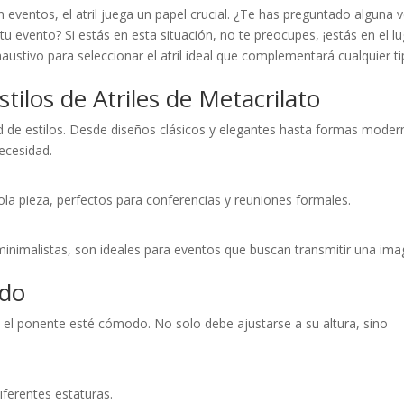
 eventos, el atril juega un papel crucial. ¿Te has preguntado alguna 
 tu evento? Si estás en esta situación, no te preocupes, ¡estás en el l
austivo para seleccionar el atril ideal que complementará cualquier t
tilos de Atriles de Metacrilato
ad de estilos. Desde diseños clásicos y elegantes hasta formas moder
necesidad.
sola pieza, perfectos para conferencias y reuniones formales.
 minimalistas, son ideales para eventos que buscan transmitir una im
ado
e el ponente esté cómodo. No solo debe ajustarse a su altura, sino
iferentes estaturas.