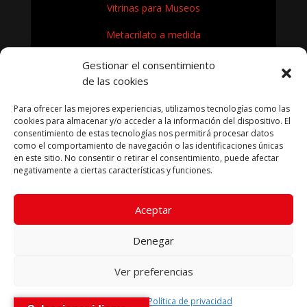
Vitrinas para Museos
Metacrilato a medida
Rótulos en Metacrilato
Gestionar el consentimiento
de las cookies
Expositores de metacrilato para museos
Para ofrecer las mejores experiencias, utilizamos tecnologías como las
¿Cómo se fabrica el metacrilato?
cookies para almacenar y/o acceder a la información del dispositivo. El
consentimiento de estas tecnologías nos permitirá procesar datos
como el comportamiento de navegación o las identificaciones únicas
en este sitio. No consentir o retirar el consentimiento, puede afectar
negativamente a ciertas características y funciones.
KRYFIL METACRILATO SL 2026
Aceptar
Aviso legal
|
Política de privacidad
|
Política de cookies
|
Términos condiciones compra
Denegar
Ver preferencias
Política de cookies
Política de privacidad