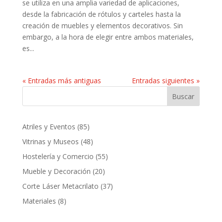
se utiliza en una amplia variedad de aplicaciones,
desde la fabricación de rótulos y carteles hasta la
creación de muebles y elementos decorativos. Sin
embargo, a la hora de elegir entre ambos materiales,
es...
« Entradas más antiguas
Entradas siguientes »
Buscar
85
Atriles y Eventos
85
productos
48
Vitrinas y Museos
48
productos
55
Hostelería y Comercio
55
productos
20
Mueble y Decoración
20
productos
37
Corte Láser Metacrilato
37
productos
8
Materiales
8
productos