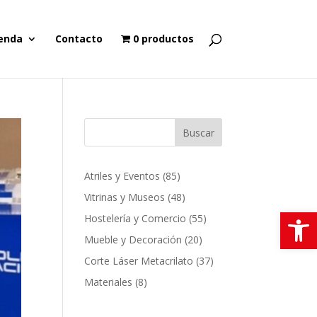
enda
Contacto
0 productos
Buscar
85
Atriles y Eventos
85
productos
48
Vitrinas y Museos
48
Abrir
productos
55
Hostelería y Comercio
55
productos
20
Mueble y Decoración
20
productos
37
Corte Láser Metacrilato
37
productos
8
Materiales
8
productos