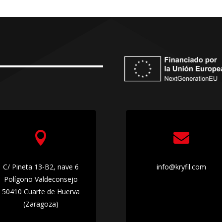


C/ Pineta 13-B2, nave 6
info@kryfil.com
Polígono Valdeconsejo
50410 Cuarte de Huerva
(Zaragoza)