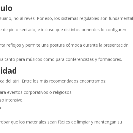
gulo
suario, no al revés. Por eso, los sistemas regulables son fundamental
ice de pie o sentado, e incluso que distintos ponentes lo configuren
 evita reflejos y permite una postura cómoda durante la presentación.
ia tanto para músicos como para conferencistas y formadores.
lidad
tica del atril. Entre los más recomendados encontramos:
ra eventos corporativos o religiosos.
so intensivo.
a.
obar que los materiales sean fáciles de limpiar y mantengan su