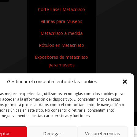
Corte Láser Metacrilato
Vitrinas para Museos
Metacrilato a medida
Rótulos en Metacrilato
Expositores de metacrilato
para museos
¿Cómo se fabrica el
Gestionar el consentimiento de las cookies
metacrilato?
las mejores experiencias, utilizamos tecnologías como las cookies para
 acceder a la información del dispositivo. El consentimiento de estas
nos permitirá procesar datos como el comportamiento de navegación o
ciones únicas en este sitio. No consentir o retirar el consentimiento,
 negativamente a ciertas características y funciones.
ítica de cookies
|
Términos condiciones compra
eptar
Denegar
Ver preferencias