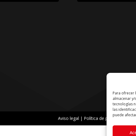
Para ofrecer 
almacenar y/o
tecnologías 
las identifica
puede afectar
Aviso legal
|
Política de privacidad
|
Pol
Ac