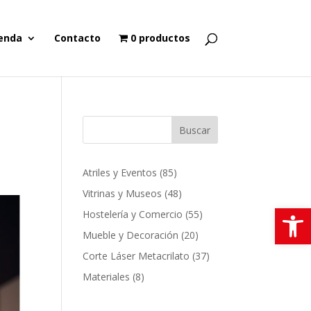
enda
Contacto
0 productos
Buscar
85
Atriles y Eventos
85
productos
48
Vitrinas y Museos
48
Abrir
productos
55
Hostelería y Comercio
55
productos
20
Mueble y Decoración
20
productos
37
Corte Láser Metacrilato
37
productos
8
Materiales
8
productos